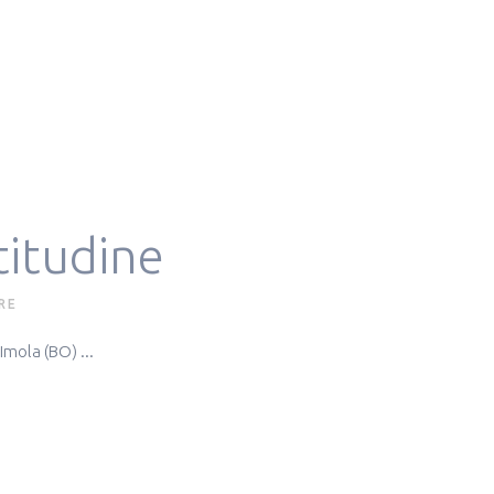
titudine
RE
Imola (BO) ...