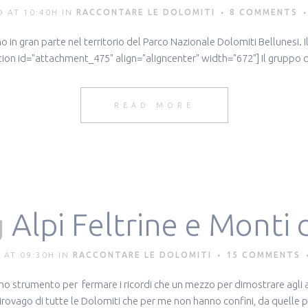
 AT 10:40H
IN
RACCONTARE LE DOLOMITI
8 COMMENTS
n gran parte nel territorio del Parco Nazionale Dolomiti Bellunesi. Il g
ion id="attachment_475" align="aligncenter" width="672"] Il gruppo dell
READ MORE
g
Alpi Feltrine e Monti 
 AT 09:30H
IN
RACCONTARE LE DOLOMITI
15 COMMENTS
 strumento per fermare i ricordi che un mezzo per dimostrare agli al
 girovago di tutte le Dolomiti che per me non hanno confini, da quelle p