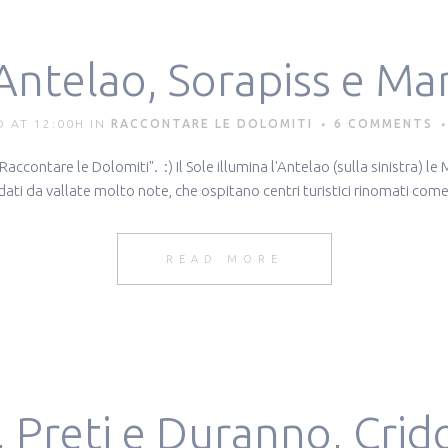
Antelao, Sorapiss e M
 AT 12:00H
IN
RACCONTARE LE DOLOMITI
6 COMMENTS
ntare le Dolomiti". :) Il Sole illumina l'Antelao (sulla sinistra) le M
dati da vallate molto note, che ospitano centri turistici rinomati co
READ MORE
 Preti e Duranno, Crid