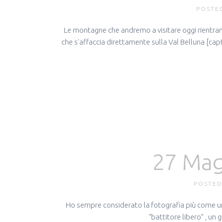
POSTED
Le montagne che andremo a visitare oggi rientrano i
che s'affaccia direttamente sulla Val Belluna [capt
27 Ma
POSTED
Ho sempre considerato la fotografia più come uno
“battitore libero” , un