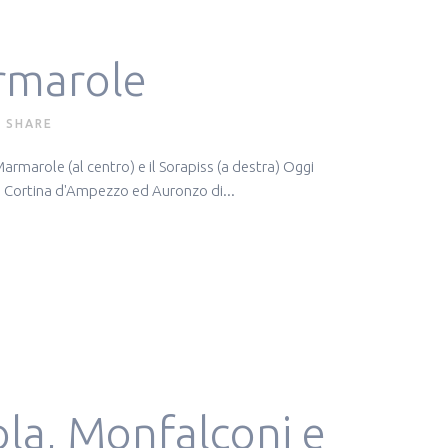
armarole
SHARE
armarole (al centro) e il Sorapiss (a destra) Oggi
me Cortina d'Ampezzo ed Auronzo di...
ola, Monfalconi e