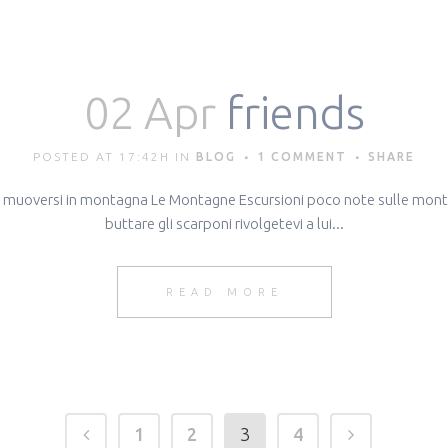
02 Apr
friends
POSTED AT 17:42H
IN
BLOG
1 COMMENT
SHARE
per muoversi in montagna Le Montagne Escursioni poco note sulle montag
buttare gli scarponi rivolgetevi a lui...
READ MORE
1
2
3
4